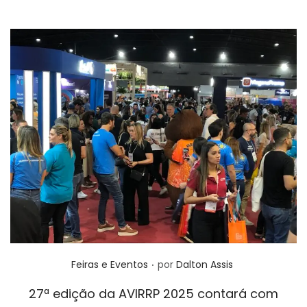
.
Posted in
Feiras e Eventos
por
Dalton Assis
27ª edição da AVIRRP 2025 contará com