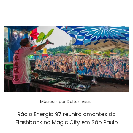
.
Posted in
Música
por
Dalton Assis
Rádio Energia 97 reunirá amantes do
Flashback no Magic City em São Paulo