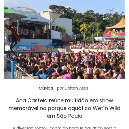
.
Posted in
Música
por
Dalton Assis
Ana Castela reúne multidão em show
memorável no parque aquático Wet´n Wild
em São Paulo
A diversão tomou conta do parque aquático Wet´n