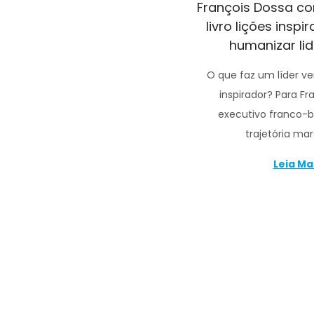
François Dossa c
livro lições insp
humanizar li
O que faz um líder v
inspirador? Para Fr
executivo franco-b
trajetória ma
Leia Ma