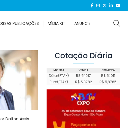
OSSAS PUBLICAÇÕES
MÍDIA KIT
ANUNCIE
Cotação Diária
MOEDA
VENDA
COMPRA
Dólar(PTAX)
R$ 5,1017
R$ 5,1011
Euro(PTAX)
R$ 5,8782
R$ 5,8765
or
Dalton Assis