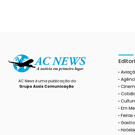
Editor
Aviaç
Agênci
AC News é uma publicação do
Cinem
Grupo Assis Comunicação
.
Cotidi
Cultura
Em Me
Feiras
Gastr
Hotela