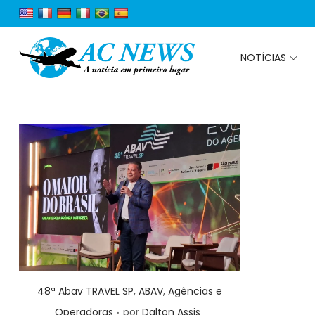
NOTÍCIAS
Posted in
48ª Abav TRAVEL SP
,
ABAV
,
Agências e
.
Operadoras
por
Dalton Assis