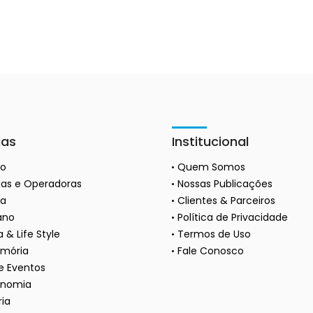
ias
Institucional
ão
Quem Somos
as e Operadoras
Nossas Publicações
a
Clientes & Parceiros
ano
Política de Privacidade
 & Life Style
Termos de Uso
mória
Fale Conosco
 e Eventos
onomia
ria