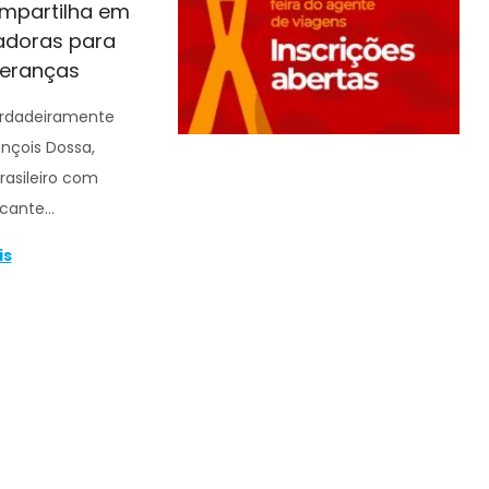
ompartilha em
iradoras para
deranças
erdadeiramente
ançois Dossa,
rasileiro com
rcante…
is