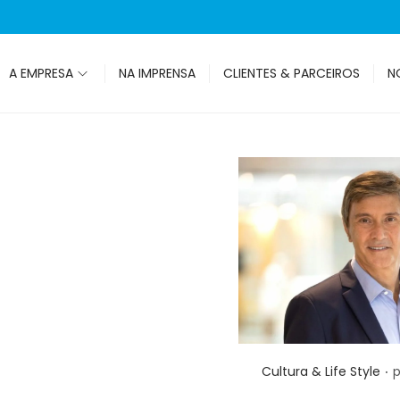
A EMPRESA
NA IMPRENSA
CLIENTES & PARCEIROS
N
.
Posted in
Cultura & Life Style
p