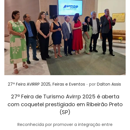
.
Posted in
27ª Feira AVIRRP 2025
,
Feiras e Eventos
por
Dalton Assis
27ª Feira de Turismo Avirrp 2025 é aberta
com coquetel prestigiado em Ribeirão Preto
(SP)
Reconhecida por promover a integração entre