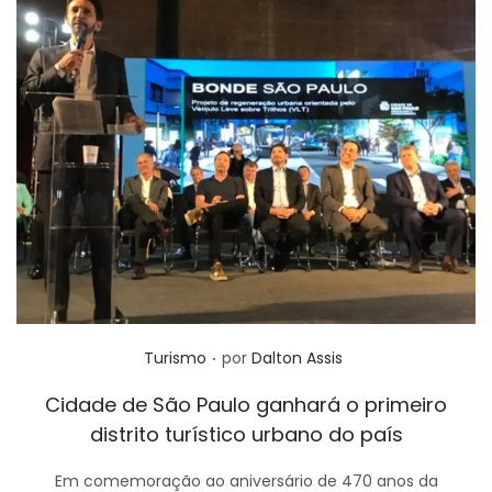
.
Posted in
Turismo
por
Dalton Assis
Cidade de São Paulo ganhará o primeiro
distrito turístico urbano do país
Em comemoração ao aniversário de 470 anos da