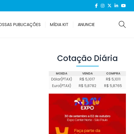
OSSAS PUBLICAÇÕES
MÍDIA KIT
ANUNCIE
Cotação Diária
MOEDA
VENDA
COMPRA
Dólar(PTAX)
R$ 5,1017
R$ 5,1011
Euro(PTAX)
R$ 5,8782
R$ 5,8765