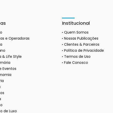
ias
Institucional
ão
Quem Somos
as e Operadoras
Nossas Publicações
a
Clientes & Parceiros
ano
Política de Privacidade
 & Life Style
Termos de Uso
mória
Fale Conosco
 e Eventos
onomia
ria
a
ios
a
mo
o de Luxo