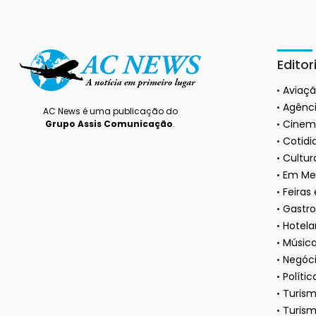
Editor
Aviaç
Agênci
AC News é uma publicação do
Cinem
Grupo Assis Comunicação
.
Cotidi
Cultura
Em Me
Feiras
Gastr
Hotela
Músic
Negóc
Polític
Turis
Turism