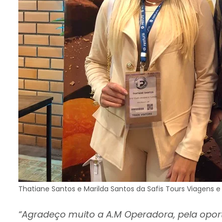
Thatiane Santos e Marilda Santos da Safis Tours Viagens e
“Agradeço muito a A.M Operadora, pela oport