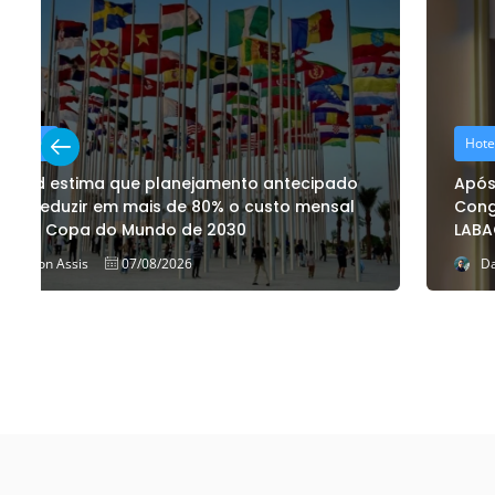
Hotelaria
Após investir R$ 17 milhões, ESuites Transamerica
Congonhas apresenta estrutura renovada na
LABACE 2026
Dalton Assis
06/08/2026