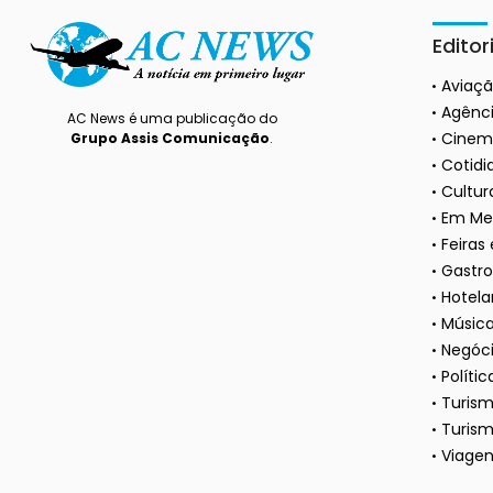
Editor
Aviaç
Agênci
AC News é uma publicação do
Cinem
Grupo Assis Comunicação
.
Cotidi
Cultura
Em Me
Feiras
Gastr
Hotela
Músic
Negóc
Polític
Turis
Turism
Viagen