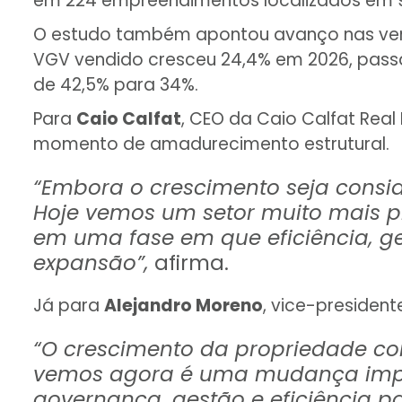
em 224 empreendimentos localizados em 99
O estudo também apontou avanço nas vend
VGV vendido cresceu 24,4% em 2026, passan
de 42,5% para 34%.
Para
Caio Calfat
, CEO da Caio Calfat Real
momento de amadurecimento estrutural.
“Embora o crescimento seja consi
Hoje vemos um setor muito mais 
em uma fase em que eficiência, g
expansão”,
afirma.
Já para
Alejandro Moreno
, vice-president
“O crescimento da propriedade co
vemos agora é uma mudança impor
governança, gestão e eficiência p