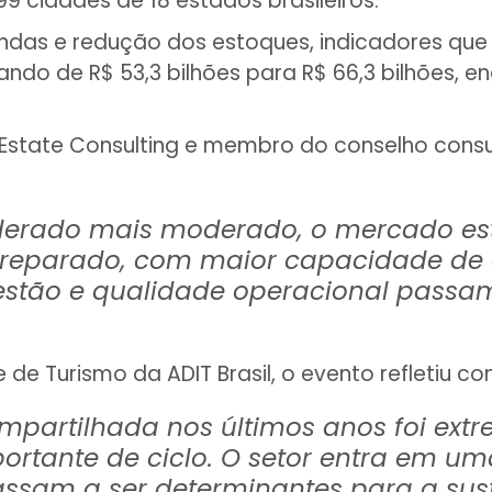
 cidades de 18 estados brasileiros.
as e redução dos estoques, indicadores que d
do de R$ 53,3 bilhões para R$ 66,3 bilhões, e
 Estate Consulting e membro do conselho consult
derado mais moderado, o mercado est
preparado, com maior capacidade de
estão e qualidade operacional passam
e de Turismo da ADIT Brasil, o evento refletiu c
mpartilhada nos últimos anos foi ext
tante de ciclo. O setor entra em um
assam a ser determinantes para a sust