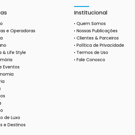
ias
Institucional
ão
Quem Somos
as e Operadoras
Nossas Publicações
a
Clientes & Parceiros
ano
Política de Privacidade
 & Life Style
Termos de Uso
mória
Fale Conosco
 e Eventos
onomia
ria
a
ios
a
mo
o de Luxo
s e Destinos