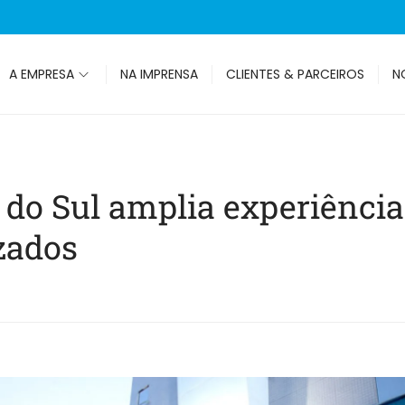
A EMPRESA
NA IMPRENSA
CLIENTES & PARCEIROS
N
s do Sul amplia experiênc
zados