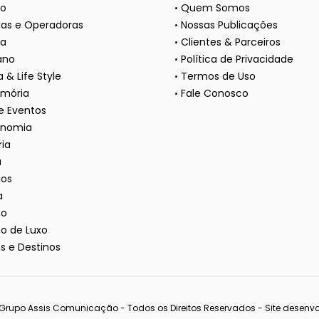
ão
Quem Somos
as e Operadoras
Nossas Publicações
a
Clientes & Parceiros
ano
Política de Privacidade
 & Life Style
Termos de Uso
mória
Fale Conosco
 e Eventos
onomia
ria
a
ios
a
mo
o de Luxo
s e Destinos
Grupo Assis Comunicação - Todos os Direitos Reservados - Site desenvo