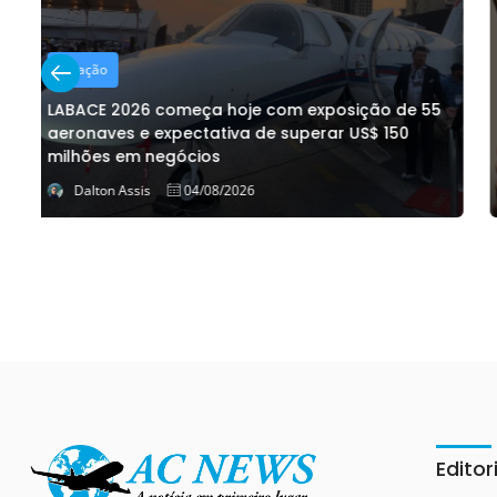
Cultura & Life Style
Carolina Herrera promove experiência imersiva
para lançar 212 Men Parfum em São Paulo
Dalton Assis
03/08/2026
Editor