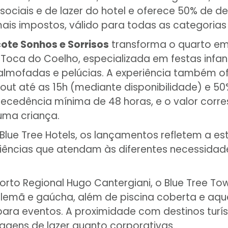
sociais e de lazer do hotel e oferece 50% de d
 mais impostos, válido para todas as categori
ote Sonhos e Sorrisos
transforma o quarto em
ca do Coelho, especializada em festas infantis
almofadas e pelúcias. A experiência também of
-out até as 15h (mediante disponibilidade) e 
ecedência mínima de 48 horas, e o valor corres
uma criança.
Blue Tree Hotels, os lançamentos refletem a es
eriências que atendam às diferentes necessid
rto Regional Hugo Cantergiani, o Blue Tree Tow
mã e gaúcha, além de piscina coberta e aquec
a para eventos. A proximidade com destinos tu
iagens de lazer quanto corporativas.