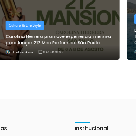
Cruzeiros
Explora Journeys batiza EXPLORA III e amplia
frota de ultra-luxo com primeiro navio movido a
GNL
Dalton Assis
03/08/2026
ias
Institucional