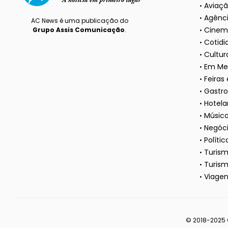
Aviaç
Agênci
AC News é uma publicação do
Cinem
Grupo Assis Comunicação
.
Cotidi
Cultura
Em Me
Feiras
Gastr
Hotela
Músic
Negóc
Polític
Turis
Turism
Viagen
© 2018-2025 