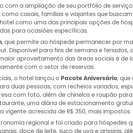
 ano com a ampliação de seu portfólio de servi
como casais, famílias e viajantes que buscam m
hotel como uma das principais opções de hos
adas para ocasiões específicas.
h
, que permite ao hóspede permanecer por mai
out. Disponível para fins de semana e feriados
maior aproveitamento das áreas sociais e de l
viamente com o setor de reservas.
is, o hotel lançou o
Pacote Aniversário
, que
ara duas pessoas, com recheios variados, esp
sa com foto, além de chinelos e roupão para 
rante, uma diária de estacionamento gratuita
ifa vigente acrescida de R$ 350, mais impostos.
tronomia regional e foi criado para hóspedes q
esanais, doce de leite, suco de uva e grissinis,