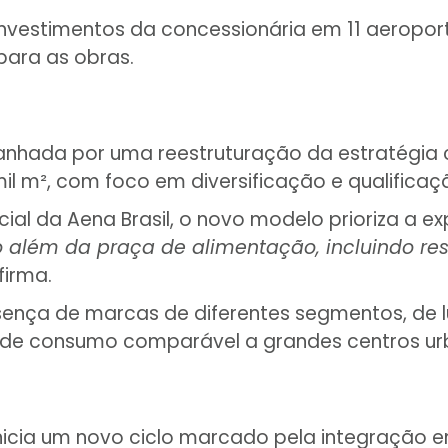
nvestimentos da concessionária em 11 aeroport
para as obras.
nhada por uma reestruturação da estratégia co
l m², com foco em diversificação e qualificaç
al da Aena Brasil, o novo modelo prioriza a e
 além da praça de alimentação, incluindo rest
afirma.
nça de marcas de diferentes segmentos, de lu
e consumo comparável a grandes centros urba
cia um novo ciclo marcado pela integração e