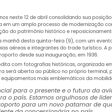
s neste 12 de abril consolidando sua posição
em um amplo processo de modernização conduz
ão do patrimônio histórico e reposicionament
a manhã desta quinta-feira (9), com um evento
as aéreas e integrantes do trade turístico. A
roporto desde sua inauguração, em 1936.
dita com fotografias históricas, organizada e
será aberta ao público no próprio terminal, p
quipamentos mais emblemáticos da mobilidad
encial para o presente e o futuro da a
ara o país. Estamos orgulhosos de lid
eroporto para um novo patamar de qual
dente da concessionária no país.