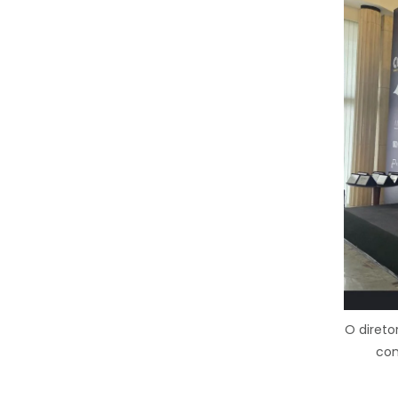
O direto
con