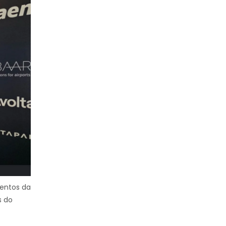
mentos da
s do