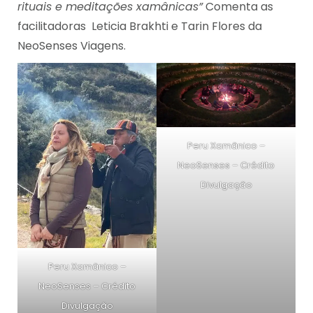
rituais e meditações xamânicas”
Comenta as
facilitadoras Leticia Brakhti e Tarin Flores da
NeoSenses Viagens.
Peru Xamãnico –
NeoSenses – Crédito
Divulgação
Peru Xamãnico –
NeoSenses – Crédito
Divulgação