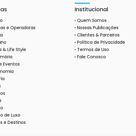
ias
Institucional
ão
Quem Somos
as e Operadoras
Nossas Publicações
a
Clientes & Parceiros
ano
Política de Privacidade
 & Life Style
Termos de Uso
mória
Fale Conosco
 e Eventos
onomia
ria
a
ios
a
mo
o de Luxo
s e Destinos