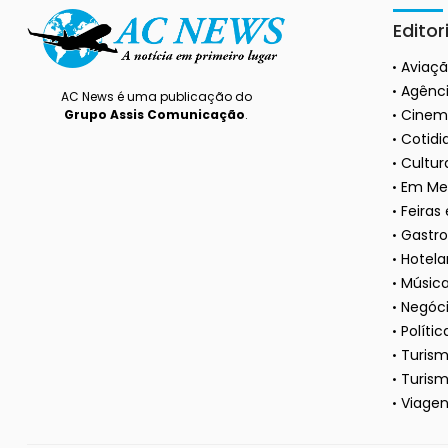
Editor
Aviaç
Agênci
AC News é uma publicação do
Cinem
Grupo Assis Comunicação
.
Cotidi
Cultura
Em Me
Feiras
Gastr
Hotela
Músic
Negóc
Polític
Turis
Turism
Viagen