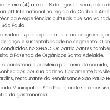
nda-feira (4) até dia 8 de agosto, será palco 
rriott International na região do Caribe e Amé
écnica e experiências culturais que são voltad
 São Paulo.
0 convidados participaram de uma programaçã
iderança e sustentabilidade no segmento. O cro
s, conduzidas no SENAC. Os participantes tam
visita à Fazenda de Orgânicos Santa Adelaide.
ura paulistana e brasileira por meio da comid
nhecidos por sua cozinha tipicamente brasileira
Jardins, restaurante do Renaissance São Paulo H
rcado Municipal de São Paulo, onde será possív
ntro da gastronomia.