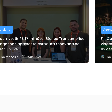
Agências e Operadoras
Frt Operadora reúne mais de 300 agentes de
viagens em Gramado para a 12ª edição do
B2Meet
Dalton Assis
06/08/2026