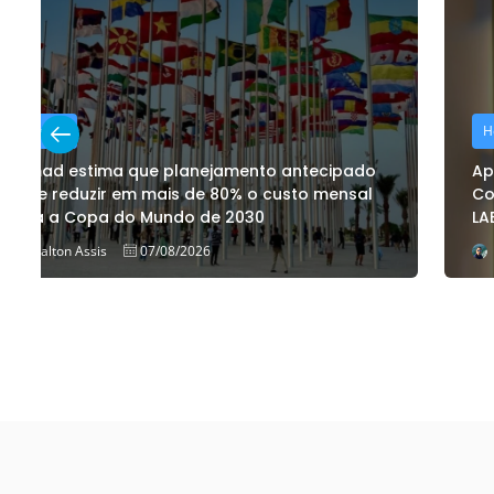
Hotelaria
Após investir R$ 17 milhões, ESuites Transamerica
Congonhas apresenta estrutura renovada na
LABACE 2026
Dalton Assis
06/08/2026