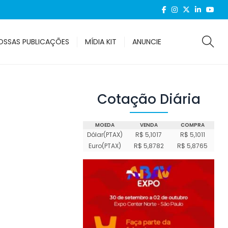
OSSAS PUBLICAÇÕES
MÍDIA KIT
ANUNCIE
Cotação Diária
MOEDA
VENDA
COMPRA
Dólar(PTAX)
R$ 5,1017
R$ 5,1011
Euro(PTAX)
R$ 5,8782
R$ 5,8765