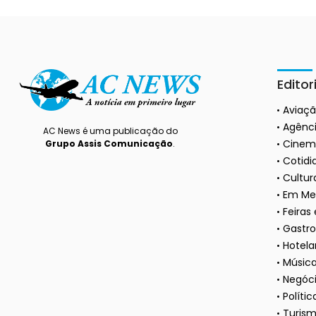
Editor
Aviaç
Agênci
AC News é uma publicação do
Cinem
Grupo Assis Comunicação
.
Cotidi
Cultura
Em Me
Feiras
Gastr
Hotela
Músic
Negóc
Polític
Turis