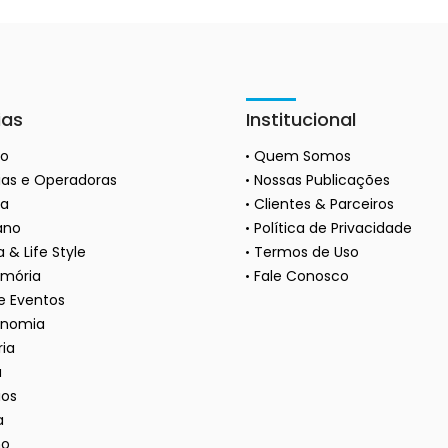
ias
Institucional
ão
Quem Somos
as e Operadoras
Nossas Publicações
a
Clientes & Parceiros
ano
Política de Privacidade
 & Life Style
Termos de Uso
mória
Fale Conosco
 e Eventos
onomia
ria
a
ios
a
mo