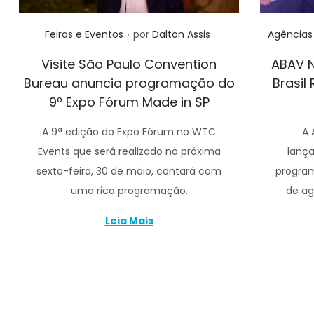
.
Posted in
Posted in
Agências
Feiras e Eventos
por
Dalton Assis
ABAV N
Visite São Paulo Convention
Brasil
Bureau anuncia programação do
9º Expo Fórum Made in SP
A 
A 9ª edição do Expo Fórum no WTC
lanç
Events que será realizado na próxima
program
sexta-feira, 30 de maio, contará com
de ag
uma rica programação.
Leia Mais