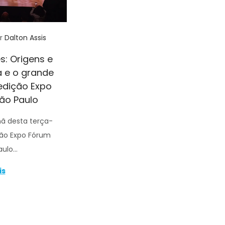
r
Dalton Assis
s: Origens e
a e o grande
edição Expo
São Paulo
hã desta terça-
ição Expo Fórum
Paulo…
is