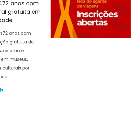
 472 anos com
al gratuita em
idade
 472 anos com
ão gratuita de
s, cinema e
is em museus,
 culturais por
ade.
is