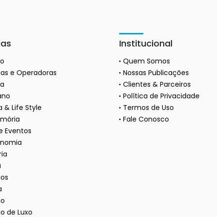
ias
Institucional
ão
Quem Somos
as e Operadoras
Nossas Publicações
a
Clientes & Parceiros
ano
Política de Privacidade
 & Life Style
Termos de Uso
mória
Fale Conosco
 e Eventos
onomia
ria
a
ios
a
mo
o de Luxo