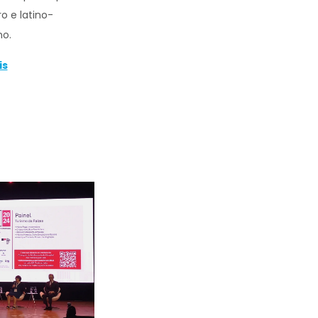
ro e latino-
o.
is