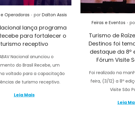
.
 e Operadoras
por
Dalton Assis
.
Posted in
Feiras e Eventos
po
acional lança programa
Turismo de Raíze
 Recebe para fortalecer o
Destinos foi tem
turismo receptivo
destaque da 8º 
ABAV Nacional anunciou o
Fórum Visite 
amento do Brasil Recebe, um
Foi realizado na man
a voltado para a capacitação
feira, (3/12) a 8º ed
ências de turismo receptivo.
Visite São 
Leia Mais
Leia Ma