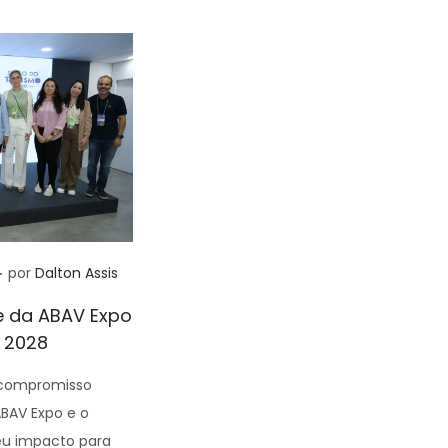
.
por
Dalton Assis
e da ABAV Expo
 2028
 compromisso
ABAV Expo e o
u impacto para