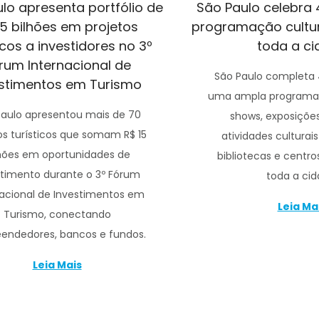
lo apresenta portfólio de
São Paulo celebra
15 bilhões em projetos
programação cultur
icos a investidores no 3º
toda a c
rum Internacional de
São Paulo completa
estimentos em Turismo
uma ampla programaç
Paulo apresentou mais de 70
shows, exposiçõe
os turísticos que somam R$ 15
atividades cultura
lhões em oportunidades de
bibliotecas e centros
stimento durante o 3º Fórum
toda a cid
nacional de Investimentos em
Leia Ma
Turismo, conectando
endedores, bancos e fundos.
Leia Mais