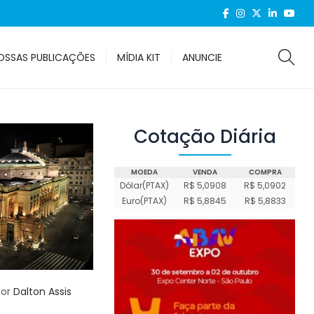
OSSAS PUBLICAÇÕES
MÍDIA KIT
ANUNCIE
Cotação Diária
MOEDA
VENDA
COMPRA
Dólar(PTAX)
R$ 5,0908
R$ 5,0902
Euro(PTAX)
R$ 5,8845
R$ 5,8833
or
Dalton Assis