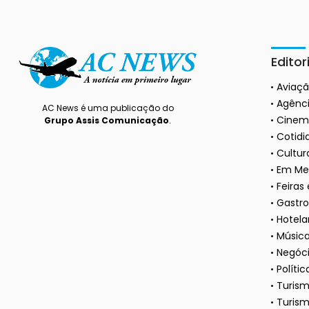
Editor
Aviaç
Agênci
AC News é uma publicação do
Cinem
Grupo Assis Comunicação
.
Cotidi
Cultura
Em Me
Feiras
Gastr
Hotela
Músic
Negóc
Polític
Turis
Turism