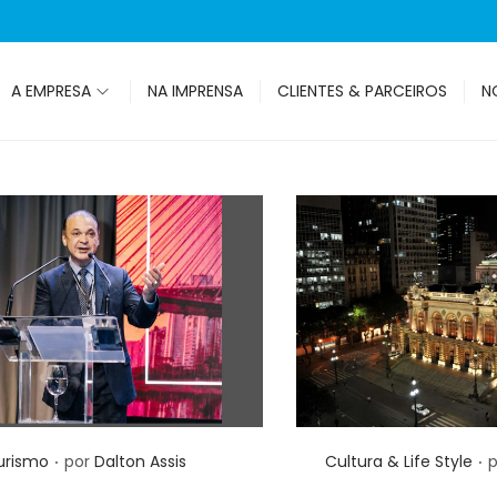
A EMPRESA
NA IMPRENSA
CLIENTES & PARCEIROS
N
.
.
osted in
Posted in
urismo
por
Dalton Assis
Cultura & Life Style
p