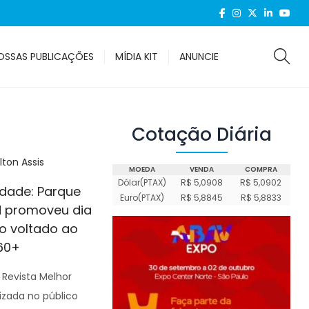
OSSAS PUBLICAÇÕES
MÍDIA KIT
ANUNCIE
Cotação Diária
lton Assis
MOEDA
VENDA
COMPRA
Dólar(PTAX)
R$ 5,0908
R$ 5,0902
idade: Parque
Euro(PTAX)
R$ 5,8845
R$ 5,8833
d promoveu dia
ão voltado ao
 60+
 Revista Melhor
izada no público