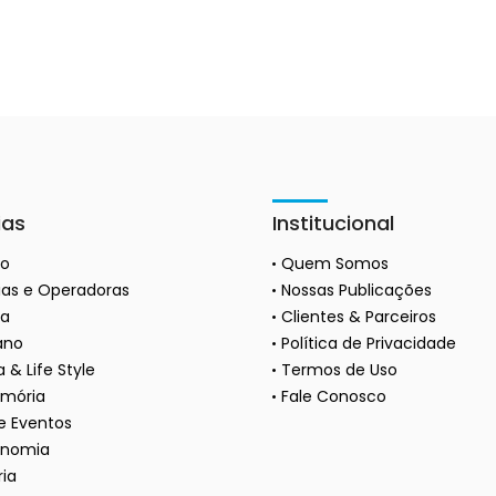
ias
Institucional
ão
Quem Somos
as e Operadoras
Nossas Publicações
a
Clientes & Parceiros
ano
Política de Privacidade
 & Life Style
Termos de Uso
mória
Fale Conosco
 e Eventos
onomia
ria