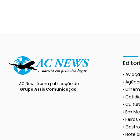
Editor
Aviaç
Agênci
AC News é uma publicação do
Cinem
Grupo Assis Comunicação
.
Cotidi
Cultura
Em Me
Feiras
Gastr
Hotela