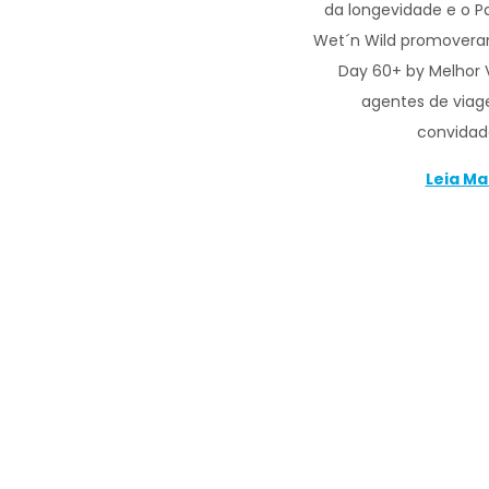
da longevidade e o P
Wet´n Wild promovera
Day 60+ by Melhor 
agentes de viag
convidad
Leia Ma