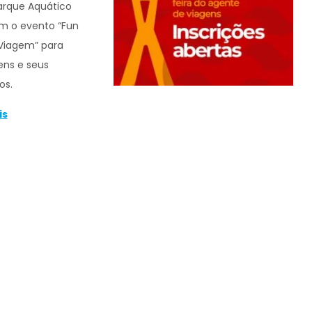
arque Aquático
m o evento “Fun
Viagem” para
ens e seus
os.
is