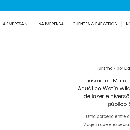
A EMPRESA
NA IMPRENSA
CLIENTES & PARCEIROS
N
.
Posted in
Turismo
por
Da
Turismo na Matur
Aquático Wet´n Wil
de lazer e divers
público
Uma parceria entre a
Viagem que é especial