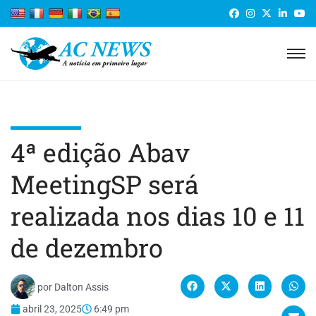
4ª edição Abav
MeetingSP será
realizada nos dias 10 e 11
de dezembro
por
Dalton Assis
abril 23, 2025
6:49 pm