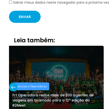
Salvar meus dados neste navegador para a próxima ve
Leia também:
Gastronomia
Dia dos Pais: Lindt reúne chocolates para
diferentes perfis de presente; confira
sugestões