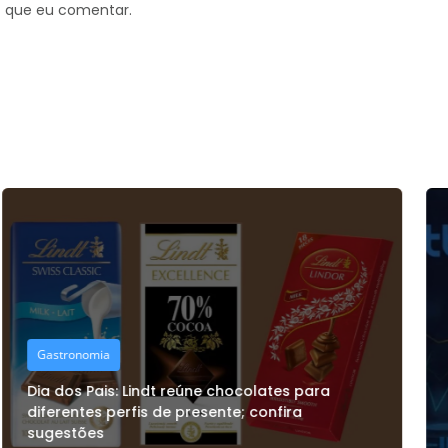
z que eu comentar.
Negócios
TBO Tek amplia receita em 81% no primeiro
trimestre do ano fiscal 2027 e acelera expansão
da margem operacional