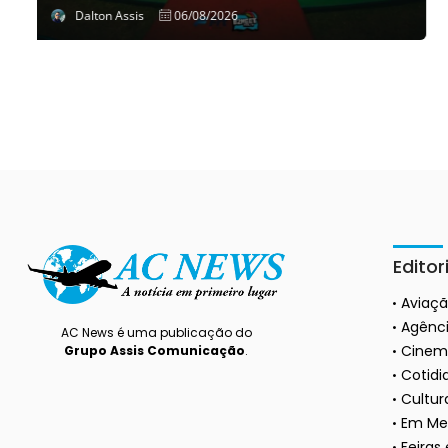
Dalton Assis
06/08/2026
Editor
Aviaç
Agênci
AC News é uma publicação do
Cinem
Grupo Assis Comunicação
.
Cotidi
Cultura
Em Me
Feiras