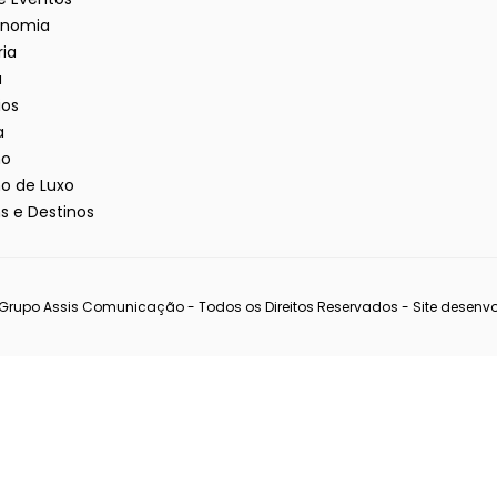
onomia
ria
a
ios
a
mo
o de Luxo
s e Destinos
Grupo Assis Comunicação - Todos os Direitos Reservados - Site desenvo