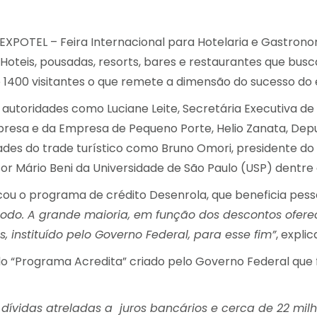
o da EXPOTEL – Feira Internacional para Hotelaria e Gas
 Hoteis, pousadas, resorts, bares e restaurantes que bu
de 1400 visitantes o que remete a dimensão do sucesso do
utoridades como Luciane Leite, Secretária Executiva de 
esa e da Empresa de Pequeno Porte, Helio Zanata, Deput
des do trade turístico como Bruno Omori, presidente do
or Mário Beni da Universidade de São Paulo (USP) dentre 
cou o programa de crédito Desenrola, que beneficia pess
 todo. A grande maioria, em função dos descontos ofer
, instituído pelo Governo Federal, para esse fim”
, explic
 “Programa Acredita” criado pelo Governo Federal que 
 dívidas atreladas a juros bancários e cerca de 22 m