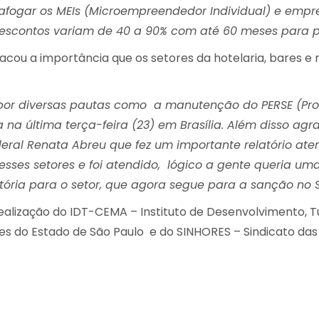
safogar os MEIs (Microempreendedor Individual) e emp
escontos variam de 40 a 90% com até 60 meses para pa
tacou a importância que os setores da hotelaria, bares e
 por diversas pautas como a manutenção do PERSE (P
 na última terça-feira (23) em Brasília. Além disso ag
deral Renata Abreu que fez um importante relatório a
sses setores e foi atendido, lógico a gente queria uma
itória para o setor, que agora segue para a sanção no 
lização do IDT-CEMA – Instituto de Desenvolvimento, Tu
res do Estado de São Paulo e do SINHORES – Sindicato 