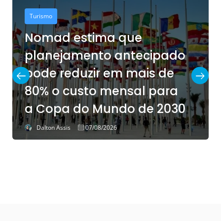
Hotelaria
Após investir R$ 17 milhões
pado
ESuites Transamerica
 de
Congonhas apresenta
para
estrutura renovada na
2030
LABACE 2026
Dalton Assis
06/08/2026