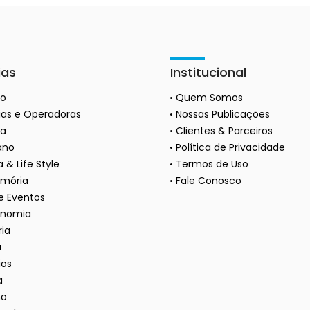
ias
Institucional
ão
Quem Somos
as e Operadoras
Nossas Publicações
a
Clientes & Parceiros
ano
Política de Privacidade
 & Life Style
Termos de Uso
mória
Fale Conosco
 e Eventos
onomia
ria
a
ios
a
mo