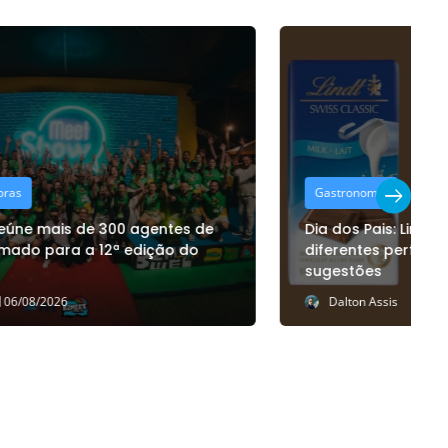
Gastronomia
Dia dos Pais: Lindt reúne chocolates para
F
diferentes perfis de presente; confira
o
sugestões
e
Dalton Assis
06/08/2026