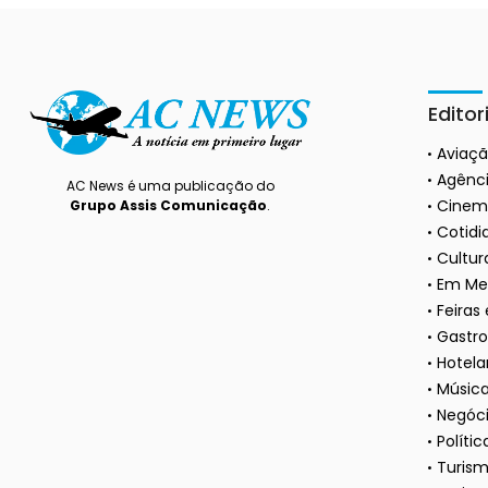
Editor
Aviaç
Agênci
AC News é uma publicação do
Cinem
Grupo Assis Comunicação
.
Cotidi
Cultura
Em Me
Feiras
Gastr
Hotela
Músic
Negóc
Polític
Turis