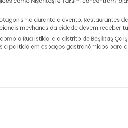
regiões como Nişantaşı e Taksim concentram loj
tagonismo durante o evento. Restaurantes da 
dicionais meyhanes da cidade devem receber tu
 como a Rua İstiklal e o distrito de Beşiktaş Ç
a partida em espaços gastronômicos para cele