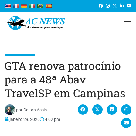
GTA renova patrocínio
para a 48ª Abav
TravelSP em Campinas
por
Dalton Assis
janeiro 29, 2026
4:02 pm