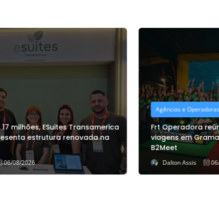
Agências e Operadoras
Frt Operadora reúne mais de 300 agentes de
viagens em Gramado para a 12ª edição do
B2Meet
Dalton Assis
06/08/2026