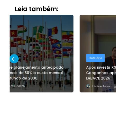
Leia também:
Hotelaria
Após investir R$ 17 milhões, ESuites Transamerica
Congonhas apresenta estrutura renovada na
LABACE 2026
Dalton Assis
06/08/2026