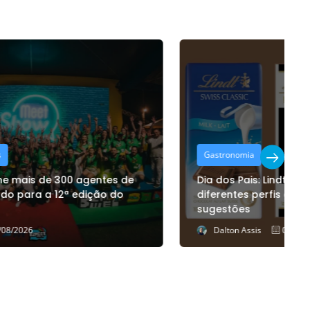
Gastronomia
Dia dos Pais: Lindt reúne chocolates para
F
diferentes perfis de presente; confira
o
sugestões
e
Dalton Assis
06/08/2026