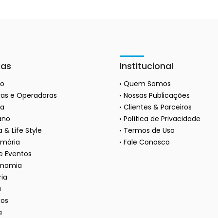
ias
Institucional
ão
Quem Somos
as e Operadoras
Nossas Publicações
a
Clientes & Parceiros
ano
Política de Privacidade
 & Life Style
Termos de Uso
mória
Fale Conosco
 e Eventos
onomia
ria
a
ios
a