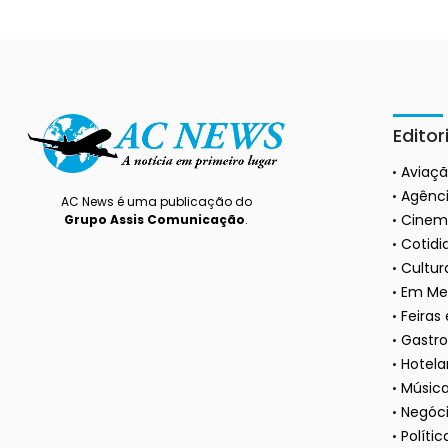
Editor
Aviaç
Agênci
AC News é uma publicação do
Cinem
Grupo Assis Comunicação
.
Cotidi
Cultura
Em Me
Feiras
Gastr
Hotela
Músic
Negóc
Polític