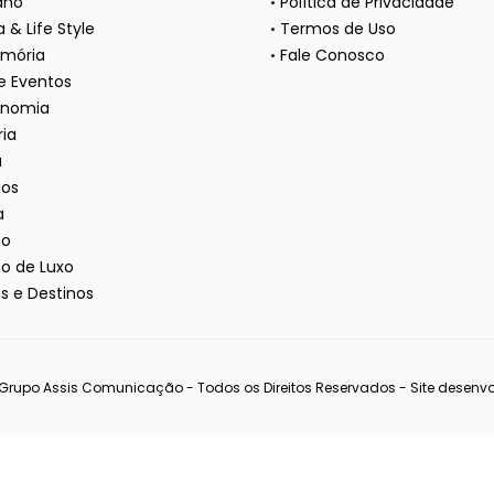
ano
Política de Privacidade
 & Life Style
Termos de Uso
mória
Fale Conosco
 e Eventos
onomia
ria
a
ios
a
mo
o de Luxo
s e Destinos
Grupo Assis Comunicação - Todos os Direitos Reservados - Site desenvo