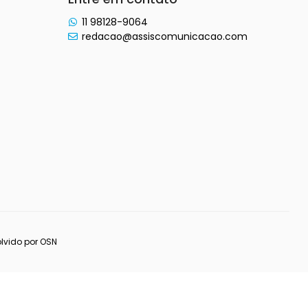
11 98128-9064
redacao@assiscomunicacao.com
lvido por
OSN