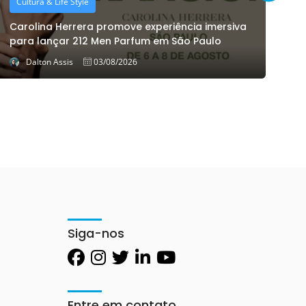
Cultura & Life Style
M
Carolina Herrera promove experiência imersiva
D
para lançar 212 Men Parfum em São Paulo
v
Dalton Assis
03/08/2026
Siga-nos
Entre em contato