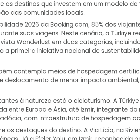
tre os destinos que investem em um modelo de
ação das comunidades locais.
bilidade 2026 da Booking.com, 85% dos viajan
urante suas viagens. Neste cenário, a Türkiye 
revista Wanderlust em duas categorias, incluin
o a primeira iniciativa nacional de sustentabil
ambém contempla meios de hospedagem certific
 de deslocamento de menor impacto ambiental, 
tantes à natureza está o cicloturismo. A Türkiy
 entre Europa e Ásia, até Izmir, integrante da r
apadócia, com infraestrutura de hospedagem ad
os destaques do destino. A Via Lícia, na Rivie
râneas. Já a Efeler Yolu, em Izmir, reconhecida 