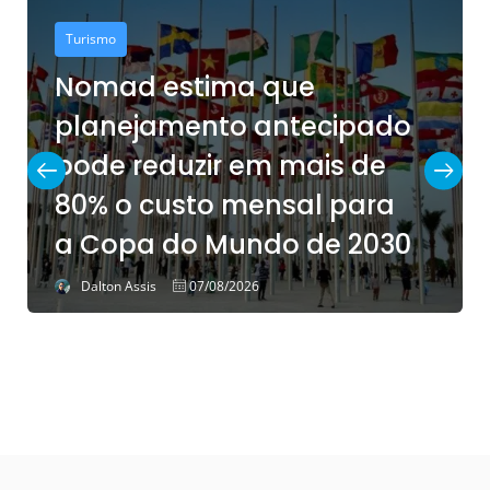
Hotelaria
stima que
Após investir
mento antecipado
ESuites Tran
uzir em mais de
Congonhas 
sto mensal para
estrutura re
do Mundo de 2030
LABACE 2026
07/08/2026
Dalton Assis
06/08/